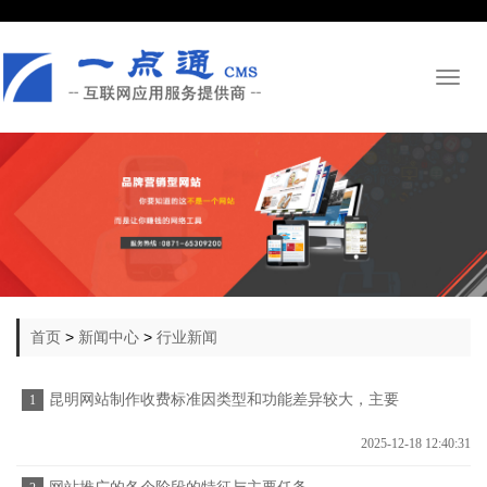
Toggl
naviga
首页
>
新闻中心
>
行业新闻
昆明网站制作收费标准因类型和功能差异较大，主要
1
分为以下几档
2025-12-18 12:40:31