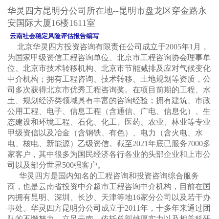
华灵四方昆明分公司所在地--昆明市盘龙区穿金路永
安国际大厦16楼1611室
云南社会稳定风险评估报告编写
北京华灵四方投资咨询有限责任公司成立于2005年1月，
为国家甲级资信工程咨询单位、北京市工程咨询协会理事单
位、北京市技术转移机构、北京市节能减排及应对气候变化
中介机构；拥有工程咨询、技术转移、土地规划等资质，公
司多次获得北京市优秀工程咨询奖。在项目前期的工程、水
土、规划经济类领域具有丰富的咨询经验；拥有建筑、市政
公用工程、电子、信息工程（含通信、广电、信息化）、生
态建设和环境工程、石化、化工、医药、农业、林业等专业
甲级资信以及冶金（含钢铁、有色）、电力（含火电、水
电、核电、新能源）乙级资信。截至2021年底已服务7000多
家客户，其中很多为国民经济各行各业的头部企业和上市公
司以及部分世界500强客户。
华灵四方是国内知名的工程咨询和投资咨询综合服务
商，也是云南省投资中介超市工程咨询中介机构，目前在国
内拥有昆明、深圳、长沙、天津等地16家分公司以及若干办
事处。华灵四方昆明分公司成立于2011年，十多年来通过团
队的不懈努力，立足云南，依托总部雄厚实力以及相关科研